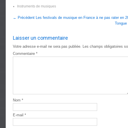
Instruments de musiques
Navigation
←
Précédent
Les festivals de musique en France à ne pas rater en 2
Tongue d
entre
les
Laisser un commentaire
articles
Votre adresse e-mail ne sera pas publiée.
Les champs obligatoires s
Commentaire
*
Nom
*
E-mail
*