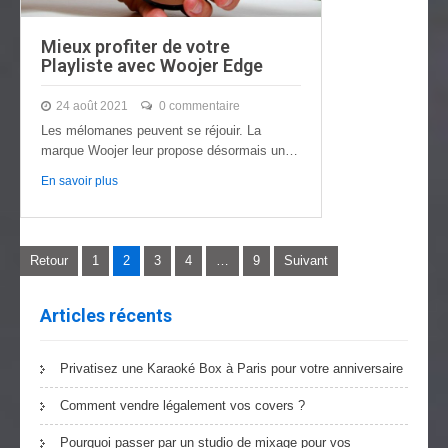
Mieux profiter de votre
Playliste avec Woojer Edge
24 août 2021
0 commentaire
Les mélomanes peuvent se réjouir. La
marque Woojer leur propose désormais une
meilleure expérience…
En savoir plus
Navigation
Retour
1
2
3
4
…
9
Suivant
des
Articles récents
articles
Privatisez une Karaoké Box à Paris pour votre anniversaire
Comment vendre légalement vos covers ?
Pourquoi passer par un studio de mixage pour vos